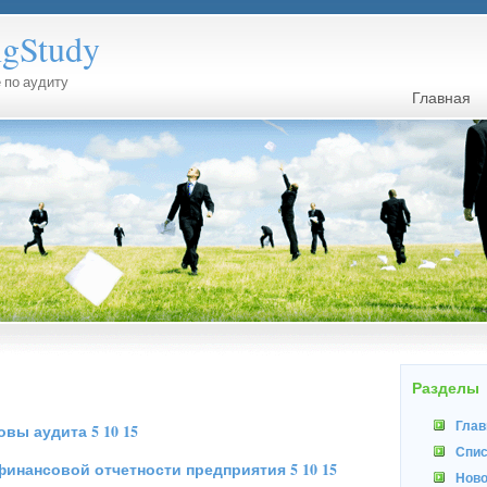
ngStudy
 по аудиту
Главная
Разделы
Глав
овы аудита
5
10
15
Спис
финансовой отчетности предприятия
5
10
15
Нов