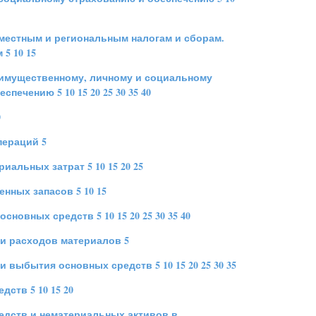
 местным и региональным налогам и сборам.
м
5
10
15
 имущественному, личному и социальному
беспечению
5
10
15
20
25
30
35
40
0
пераций
5
риальных затрат
5
10
15
20
25
енных запасов
5
10
15
 основных средств
5
10
15
20
25
30
35
40
 и расходов материалов
5
 и выбытия основных средств
5
10
15
20
25
30
35
едств
5
10
15
20
едств и нематериальных активов в