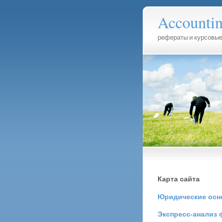
Accounti
рефераты и курсовые
Карта сайта
Юридические осн
Экспресс-анализ 