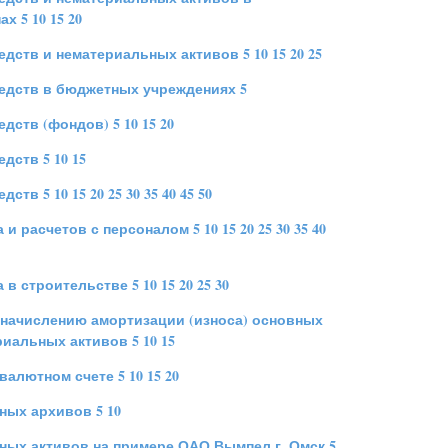
нах
5
10
15
20
едств и нематериальных активов
5
10
15
20
25
редств в бюджетных учреждениях
5
едств (фондов)
5
10
15
20
едств
5
10
15
едств
5
10
15
20
25
30
35
40
45
50
а и расчетов с персоналом
5
10
15
20
25
30
35
40
а в строительстве
5
10
15
20
25
30
 начислению амортизации (износа) основных
риальных активов
5
10
15
 валютном счете
5
10
15
20
ьных архивов
5
10
ных активов на примере ОАО Вымпел г. Омск
5