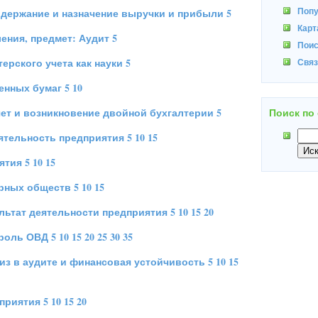
Поп
держание и назначение выручки и прибыли
5
Карт
ения, предмет: Аудит
5
Поис
ерского учета как науки
5
Связ
енных бумаг
5
10
ет и возникновение двойной бухгалтерии
5
Поиск по
ятельность предприятия
5
10
15
ятия
5
10
15
рных обществ
5
10
15
льтат деятельности предприятия
5
10
15
20
роль ОВД
5
10
15
20
25
30
35
з в аудите и финансовая устойчивость
5
10
15
приятия
5
10
15
20