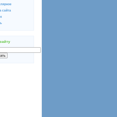
улярное
а сайта
к
ь
 сайту