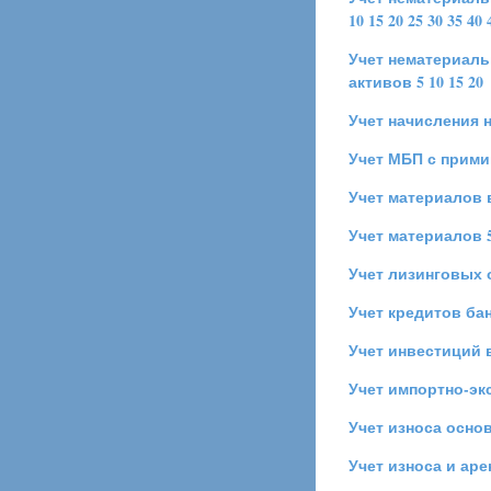
10
15
20
25
30
35
40
Учет нематериал
активов
5
10
15
20
Учет начисления 
Учет МБП с прими
Учет материалов 
Учет материалов
Учет лизинговых 
Учет кредитов ба
Учет инвестиций 
Учет импортно-эк
Учет износа осно
Учет износа и ар