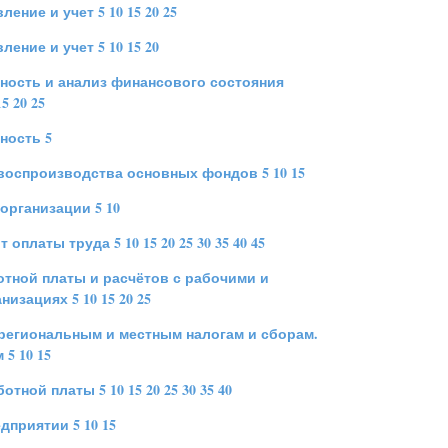
ление и учет
5
10
15
20
25
ление и учет
5
10
15
20
ность и анализ финансового состояния
15
20
25
тность
5
воспроизводства основных фондов
5
10
15
 организации
5
10
ит оплаты труда
5
10
15
20
25
30
35
40
45
ботной платы и расчётов с рабочими и
анизациях
5
10
15
20
25
 региональным и местным налогам и сборам.
м
5
10
15
аботной платы
5
10
15
20
25
30
35
40
редприятии
5
10
15