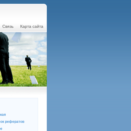
Связь
Карта сайта
ная
ок рефератов
ое