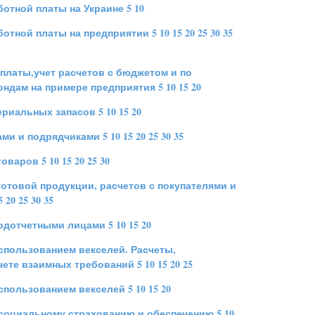
аботной платы на Украине
5
10
аботной платы на предприятии
5
10
15
20
25
30
35
оплаты,учет расчетов с бюджетом и по
ндам на примере предприятия
5
10
15
20
ериальных запасов
5
10
15
20
ами и подрядчиками
5
10
15
20
25
30
35
товаров
5
10
15
20
25
30
готовой продукции, расчетов с покупателями и
5
20
25
30
35
подотчетными лицами
5
10
15
20
использованием векселей. Расчеты,
чете взаимных требований
5
10
15
20
25
использованием векселей
5
10
15
20
 социальному страхованию и обеспечению
5
10