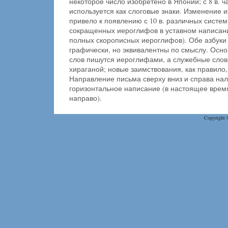
некоторое число изобретено в Японии; с 8 в. 
используется как слоговые знаки. Изменение 
привело к появлению с 10 в. различных систем
сокращенных иероглифов в уставном написани
полных скорописных иероглифов). Обе азбуки
графически, но эквивалентны по смыслу. Осн
слов пишутся иероглифами, а служебные слов
хираганой; новые заимствования, как правило,
Направление письма сверху вниз и справа нал
горизонтальное написание (в настоящее врем
направо).
Copyright 