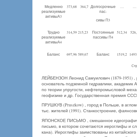
Медленно
373,68
364,7
Долгосрочные
…
…
реализуемые
пас-
активыА3
сивы П3
Трудно
314,59
215,23
Постоянные
512,34
526,
реализуемые
пассивы П4
активыА4
Баланс
697,96
589,67
Баланс
1519,2
1493
Ст
ЛЕЙБЕНЗОН Леонид Самуилович (1879-1951) , 
основатель подземной гидравлики, академик А
по теории упругости, нефтепромысловой меха
геофизике и др. Государственная премия СССР
ПРУШКУВ (Pruszkow) , город в Польше, в агло
тыс. жителей (1991). Станкостроение, фаянсов
ЯПОНСКОЕ ПИСЬМО , смешанное идеографич
письмо, в котором сочетаются иероглифы и сло
кана). Иероглифы заимствованы из китайского п