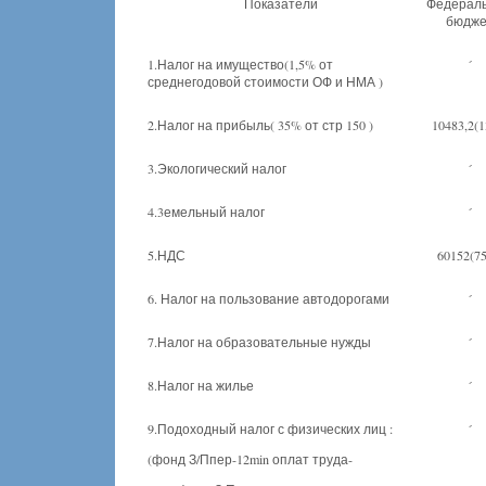
Показатели
Федерал
бюдже
1.Налог на имущество(1,5% от
´
среднегодовой стоимости ОФ и НМА )
2.Налог на прибыль( 35% от стр 150 )
10483,2(
3.Экологический налог
´
4.3емельный налог
´
5.НДС
60152(7
6. Налог на пользование автодорогами
´
7.Налог на образовательные нужды
´
8.Налог на жилье
´
9.Подоходный налог с физических лиц :
´
(фонд З/Ппер-12min оплат труда-