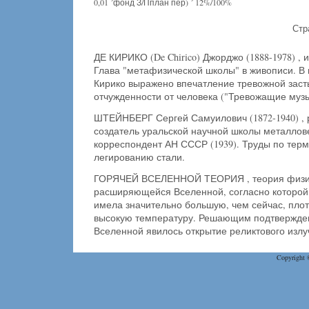
0,01 ´фонд З/Пплан пер) ´ 12%/100%
Стр
ДЕ КИРИКО (De Chirico) Джорджо (1888-1978) ,
Глава "метафизической школы" в живописи. В 
Кирико выражено впечатление тревожной заст
отчужденности от человека ("Тревожащие музы"
ШТЕЙНБЕРГ Сергей Самуилович (1872-1940) , 
создатель уральской научной школы металлове
корреспондент АН СССР (1939). Труды по терм
легированию стали.
ГОРЯЧЕЙ ВСЕЛЕННОЙ ТЕОРИЯ , теория физич
расширяющейся Вселенной, согласно которой
имела значительно большую, чем сейчас, плот
высокую температуру. Решающим подтвержде
Вселенной явилось открытие реликтового излу
Copyright 