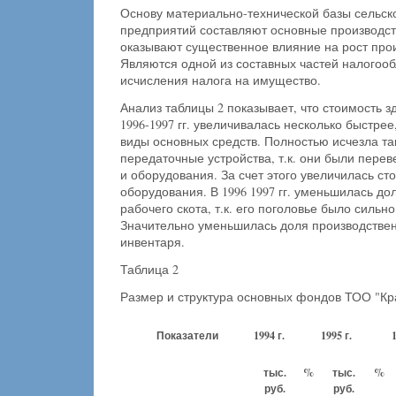
Основу материально-технической базы сельск
предприятий составляют основные производс
оказывают существенное влияние на рост прои
Являются одной из составных частей налогоо
исчисления налога на имущество.
Анализ таблицы 2 показывает, что стоимость з
1996-1997 гг. увеличивалась несколько быстрее
виды основных средств. Полностью исчезла так
передаточные устройства, т.к. они были пере
и оборудования. За счет этого увеличилась с
оборудования. В 1996 1997 гг. уменьшилась до
рабочего скота, т.к. его поголовье было сильн
Значительно уменьшилась доля производствен
инвентаря.
Таблица 2
Размер и структура основных фондов ТОО "Кр
Показатели
1994 г.
1995 г.
тыс.
%
тыс.
%
руб.
руб.