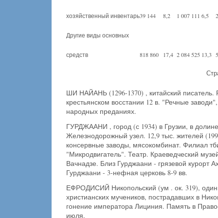
хозяйственный инвентарь
39 144
8,2
1 007 111
6,5
Другие виды основных
средств
818 860
17,4
2 084 525
13,3
Стр
ШИ НАЙАНЬ (1296-1370) , китайский писатель.
крестьянском восстании 12 в. "Речные заводи"
народных преданиях.
ГУРДЖААНИ , город (с 1934) в Грузии, в долине
Железнодорожный узел. 12,9 тыс. жителей (199
консервные заводы, мясокомбинат. Филиал тб
"Микродвигатель". Театр. Краеведческий музе
Вачнадзе. Близ Гурджаани - грязевой курорт Ах
Гурджаани - 3-нефная церковь 8-9 вв.
ЕФРОДИСИЙ Никопольский (ум . ок. 319), один
христианских мучеников, пострадавших в Ник
гонение императора Лициния. Память в Правос
июля.