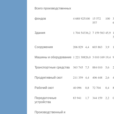
Всего производственных
фондов
4 688 925
100
15 572
100
557
Здания
1 704 543
36,2
7 159 563
45,9
Сооружения
206 829
4,4
603 863
3,9
Машины и оборудование
1 221 308
26,0
3 010 169
19,4
Транспортные средства
363 745
7,5
884 010
5,6
Продуктивный скот
211 359
4,4
406 448
2,6
Рабочий скот
40 096
0,8
72 704
0,4
Передаточные
83 941
1,7
344 159
2,2
устройства
Производственный и