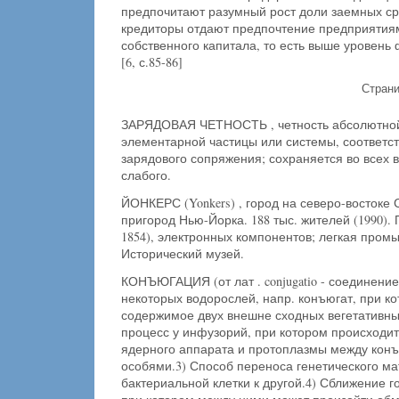
предпочитают разумный рост доли заемных ср
кредиторы отдают предпочтение предприятиям
собственного капитала, то есть выше уровень
[6, с.85-86]
Стран
ЗАРЯДОВАЯ ЧЕТНОСТЬ , четность абсолютно
элементарной частицы или системы, соответ
зарядового сопряжения; сохраняется во всех 
слабого.
ЙОНКЕРС (Yonkers) , город на северо-востоке
пригород Нью-Йорка. 188 тыс. жителей (1990).
1854), электронных компонентов; легкая пром
Исторический музей.
КОНЪЮГАЦИЯ (от лат . conjugatio - соединение
некоторых водорослей, напр. конъюгат, при к
содержимое двух внешне сходных вегетативны
процесс у инфузорий, при котором происходи
ядерного аппарата и протоплазмы между ко
особями.3) Способ переноса генетического ма
бактериальной клетки к другой.4) Сближение 