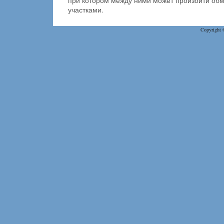
при котором между ними может произойти об
участками.
Copyright 