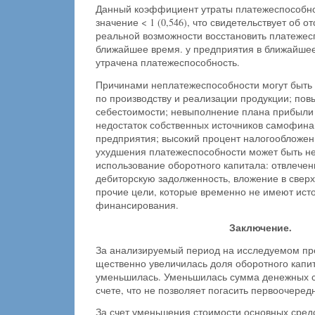
Данный коэффициент утраты платежеспособн
значение < 1 (0,546), что свидетельствует об о
реальной возможности восстановить плате­жес
ближайшее время. у предприятия в бли­жайше
утрачена платежеспособность.
Причинами неплатежеспособности могут быть
по производству и реализации продукции; по
себестоимости; невыполнение плана прибыли и 
недостаток собственных источников самофина
предприятия; высокий процент налогообложен
ухудшения платежеспособности может быть н
использование оборотного капитала: отвле­чен
дебиторскую задолженность, вложение в свер
прочие цели, которые временно не имеют ист
финансирования.
Заключение.
За анализируемый период на исследуемом пр
щественно увеличилась доля оборотного капита
уменьшилась. Уменьшилась сумма денежных с
счете, что не позволяет погасить первоочеред
За счет уменьшения стоимости основных сред