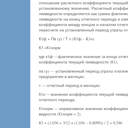
отношение расчетного коэффициента текущей 
установленному значению. Расчетный коэффи
ликвидности определяется как сумма фактиче
ликвидности на конец отчетного периода и из
коэффициента между концом и началом отчет
пересчете на установленный период утраты п
К1ф + Пв (у) / Т х (К1ф – K1н)
К3 =К1норм
где к1ф —фактическое значение (в конце отчет
коэффициента текущей ликвидности (К1);
пв (у) — установленный период утраты плате
предприятия в месяцах;
т — отчетный период в месяцах;
К1н —значение коэффициента текущей ликвид
отчетного периода;
К1норм — нормативное значение коэффициент
видности (К1норм = 2).
К3 = (1,036 + 3/12 х (1,036 – 0,8099)) / 2 = 0,546